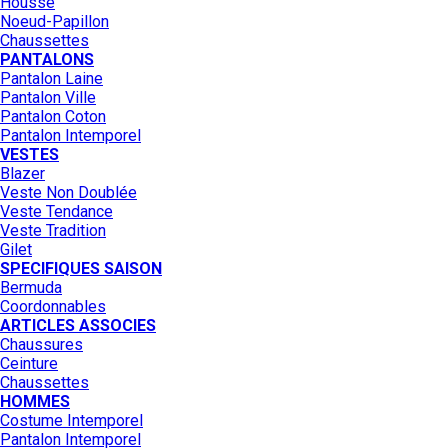
Housse
Noeud-Papillon
Chaussettes
PANTALONS
Pantalon Laine
Pantalon Ville
Pantalon Coton
Pantalon Intemporel
VESTES
Blazer
Veste Non Doublée
Veste Tendance
Veste Tradition
Gilet
SPECIFIQUES SAISON
Bermuda
Coordonnables
ARTICLES ASSOCIES
Chaussures
Ceinture
Chaussettes
HOMMES
Costume Intemporel
Pantalon Intemporel