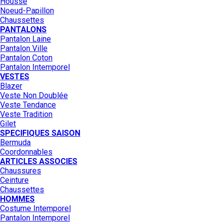
Housse
Noeud-Papillon
Chaussettes
PANTALONS
Pantalon Laine
Pantalon Ville
Pantalon Coton
Pantalon Intemporel
VESTES
Blazer
Veste Non Doublée
Veste Tendance
Veste Tradition
Gilet
SPECIFIQUES SAISON
Bermuda
Coordonnables
ARTICLES ASSOCIES
Chaussures
Ceinture
Chaussettes
HOMMES
Costume Intemporel
Pantalon Intemporel