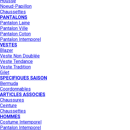
Housse
Noeud-Papillon
Chaussettes
PANTALONS
Pantalon Laine
Pantalon Ville
Pantalon Coton
Pantalon Intemporel
VESTES
Blazer
Veste Non Doublée
Veste Tendance
Veste Tradition
Gilet
SPECIFIQUES SAISON
Bermuda
Coordonnables
ARTICLES ASSOCIES
Chaussures
Ceinture
Chaussettes
HOMMES
Costume Intemporel
Pantalon Intemporel