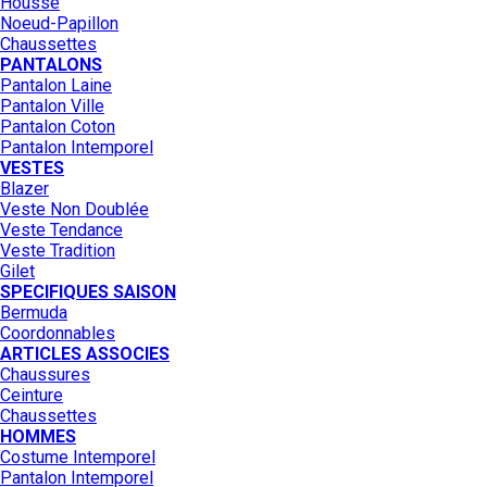
Housse
Noeud-Papillon
Chaussettes
PANTALONS
Pantalon Laine
Pantalon Ville
Pantalon Coton
Pantalon Intemporel
VESTES
Blazer
Veste Non Doublée
Veste Tendance
Veste Tradition
Gilet
SPECIFIQUES SAISON
Bermuda
Coordonnables
ARTICLES ASSOCIES
Chaussures
Ceinture
Chaussettes
HOMMES
Costume Intemporel
Pantalon Intemporel