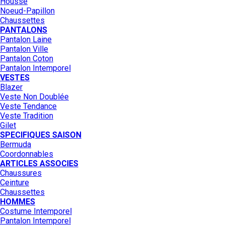
Housse
Noeud-Papillon
Chaussettes
PANTALONS
Pantalon Laine
Pantalon Ville
Pantalon Coton
Pantalon Intemporel
VESTES
Blazer
Veste Non Doublée
Veste Tendance
Veste Tradition
Gilet
SPECIFIQUES SAISON
Bermuda
Coordonnables
ARTICLES ASSOCIES
Chaussures
Ceinture
Chaussettes
HOMMES
Costume Intemporel
Pantalon Intemporel