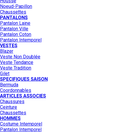
Housse
Noeud-Papillon
Chaussettes
PANTALONS
Pantalon Laine
Pantalon Ville
Pantalon Coton
Pantalon Intemporel
VESTES
Blazer
Veste Non Doublée
Veste Tendance
Veste Tradition
Gilet
SPECIFIQUES SAISON
Bermuda
Coordonnables
ARTICLES ASSOCIES
Chaussures
Ceinture
Chaussettes
HOMMES
Costume Intemporel
Pantalon Intemporel