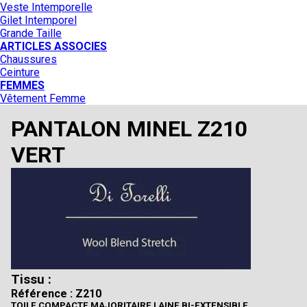
Veste Intemporelle
Gilet Intemporel
Grande Taille
ARTICLES ASSOCIES
Chaussures
Ceinture
FEMMES
Vêtement Femme
PANTALON MINEL Z210
VERT
Tissu :
Référence : Z210
TOILE COMPACTE MAJORITAIRE LAINE BI-EXTENSIBLE