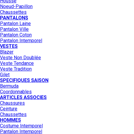
Housse
Noeud-Papillon
Chaussettes
PANTALONS
Pantalon Laine
Pantalon Ville
Pantalon Coton
Pantalon Intemporel
VESTES
Blazer
Veste Non Doublée
Veste Tendance
Veste Tradition
Gilet
SPECIFIQUES SAISON
Bermuda
Coordonnables
ARTICLES ASSOCIES
Chaussures
Ceinture
Chaussettes
HOMMES
Costume Intemporel
Pantalon Intemporel