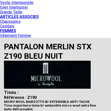
Veste Intemporelle
Gilet Intemporel
Grande Taille
ARTICLES ASSOCIES
Chaussures
Ceinture
FEMMES
Vêtement Femme
PANTALON MERLIN STX
Z190 BLEU NUIT
Tissu :
Référence : Z190
MICRO WOOL MARZOTTO BI-EXTENSIBLE ANTI-TACHE
Tissu majoritaire laine bi-extensible micro-wool extra fine
Auto-défroissable