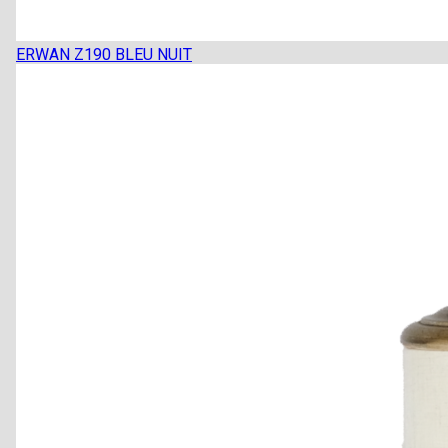
ERWAN Z190 BLEU NUIT