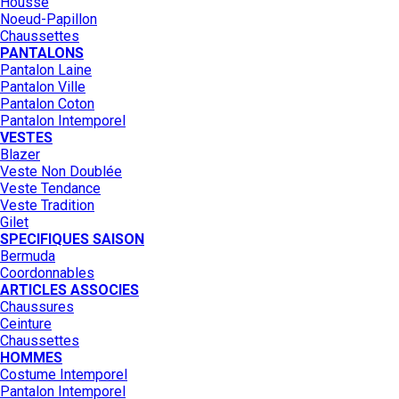
Housse
Noeud-Papillon
Chaussettes
PANTALONS
Pantalon Laine
Pantalon Ville
Pantalon Coton
Pantalon Intemporel
VESTES
Blazer
Veste Non Doublée
Veste Tendance
Veste Tradition
Gilet
SPECIFIQUES SAISON
Bermuda
Coordonnables
ARTICLES ASSOCIES
Chaussures
Ceinture
Chaussettes
HOMMES
Costume Intemporel
Pantalon Intemporel