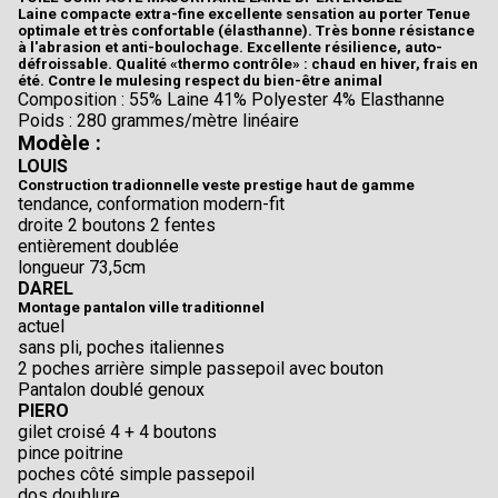
Laine compacte extra-fine excellente sensation au porter Tenue
optimale et très confortable (élasthanne). Très bonne résistance
à l'abrasion et anti-boulochage. Excellente résilience, auto-
défroissable. Qualité «thermo contrôle» : chaud en hiver, frais en
été. Contre le mulesing respect du bien-être animal
Composition : 55% Laine 41% Polyester 4% Elasthanne
Poids : 280 grammes/mètre linéaire
Modèle :
LOUIS
Construction tradionnelle veste prestige haut de gamme
tendance, conformation modern-fit
droite 2 boutons 2 fentes
entièrement doublée
longueur 73,5cm
DAREL
Montage pantalon ville traditionnel
actuel
sans pli, poches italiennes
2 poches arrière simple passepoil avec bouton
Pantalon doublé genoux
PIERO
gilet croisé 4 + 4 boutons
pince poitrine
poches côté simple passepoil
dos doublure