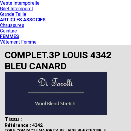
Veste Intemporelle
Gilet Intemporel
Grande Taille
ARTICLES ASSOCIES
Chaussures
Ceinture
FEMMES
Vêtement Femme
COMPLET.3P LOUIS 4342
BLEU CANARD
Tissu :
Référence : 4342
TOILE COMPACTE MAJORITAIRE LAINE BI-EXTENSIBLE