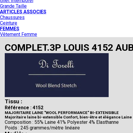
Gilet Intemporel
Grande Taille
ARTICLES ASSOCIES
Chaussures
Ceinture
FEMMES
Vêtement Femme
COMPLET.3P LOUIS 4152 AU
Tissu :
Référence : 4152
MAJORITAIRE LAINE "WOOL PERFORMANCE" BI-EXTENSIBLE
Majoritaire laine bi-extensible Confort, bien-être et élégance Lain
Composition : 55% Laine 41% Polyester 4% Elasthanne
Poids : 245 grammes/mètre linéaire