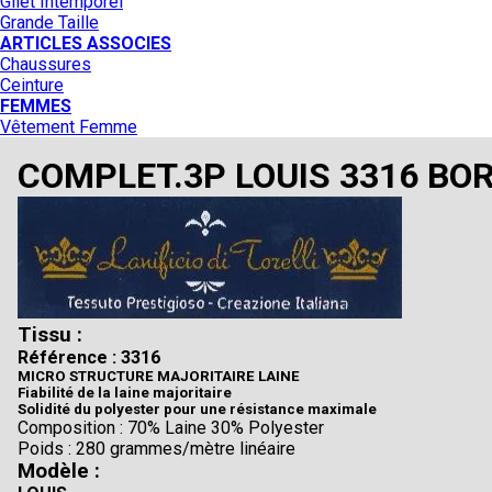
Gilet Intemporel
Grande Taille
ARTICLES ASSOCIES
Chaussures
Ceinture
FEMMES
Vêtement Femme
COMPLET.3P LOUIS 3316 BO
Tissu :
Référence : 3316
MICRO STRUCTURE MAJORITAIRE LAINE
Fiabilité de la laine majoritaire
Solidité du polyester pour une résistance maximale
Composition : 70% Laine 30% Polyester
Poids : 280 grammes/mètre linéaire
Modèle :