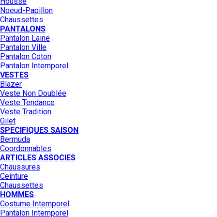
Housse
Noeud-Papillon
Chaussettes
PANTALONS
Pantalon Laine
Pantalon Ville
Pantalon Coton
Pantalon Intemporel
VESTES
Blazer
Veste Non Doublée
Veste Tendance
Veste Tradition
Gilet
SPECIFIQUES SAISON
Bermuda
Coordonnables
ARTICLES ASSOCIES
Chaussures
Ceinture
Chaussettes
HOMMES
Costume Intemporel
Pantalon Intemporel