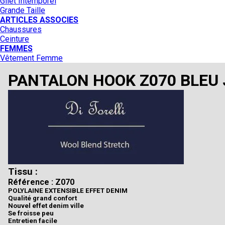
Gilet Intemporel
Grande Taille
ARTICLES ASSOCIES
Chaussures
Ceinture
FEMMES
Vêtement Femme
PANTALON HOOK Z070 BLEU
Tissu :
Référence : Z070
POLYLAINE EXTENSIBLE EFFET DENIM
Qualité grand confort
Nouvel effet denim ville
Se froisse peu
Entretien facile