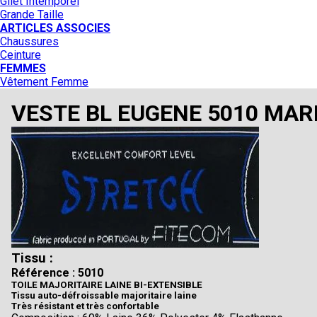
Gilet Intemporel
Grande Taille
ARTICLES ASSOCIES
Chaussures
Ceinture
FEMMES
Vêtement Femme
VESTE BL EUGENE 5010 MAR
Tissu :
Référence : 5010
TOILE MAJORITAIRE LAINE BI-EXTENSIBLE
Tissu auto-défroissable majoritaire laine
Très résistant et très confortable